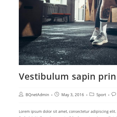
Vestibulum sapin pri
Post
Post
Post
Pos
BQnetAdmin
May 3, 2016
Sport
author:
published:
category:
co
Lorem ipsum dolor sit amet, consectetur adipiscing elit