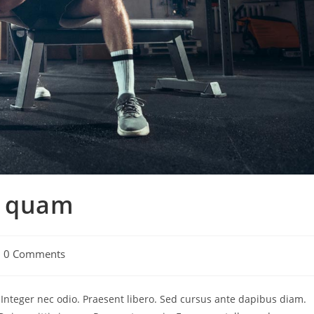
n quam
t
0 Comments
mments:
. Integer nec odio. Praesent libero. Sed cursus ante dapibus diam.