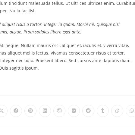
ulum tincidunt malesuada tellus. Ut ultrices ultrices enim. Curabitu
er. Nulla facilisi.
d aliquet risus a tortor. Integer id quam. Morbi mi. Quisque nisl
t amet, augue. Proin sodales libero eget ante.
t, neque. Nullam mauris orci, aliquet et, iaculis et, viverra vitae,
as aliquet mollis lectus. Vivamus consectetuer risus et tortor.
. Integer nec odio. Praesent libero. Sed cursus ante dapibus diam.
uis sagittis ipsum.
Opens
Opens
Opens
Opens
Opens
Opens
Opens
Opens
Opens
O
in
in
in
in
in
in
in
in
in
i
a
a
a
a
a
a
a
a
a
a
new
new
new
new
new
new
new
new
new
n
window
window
window
window
window
window
window
window
window
w