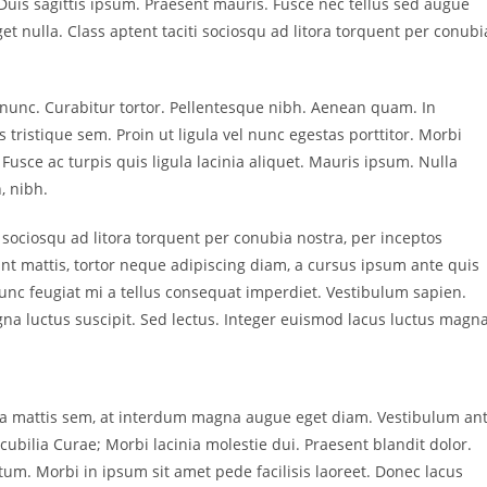
Duis sagittis ipsum. Praesent mauris. Fusce nec tellus sed augue
t nulla. Class aptent taciti sociosqu ad litora torquent per conubi
a nunc. Curabitur tortor. Pellentesque nibh. Aenean quam. In
 tristique sem. Proin ut ligula vel nunc egestas porttitor. Morbi
a. Fusce ac turpis quis ligula lacinia aliquet. Mauris ipsum. Nulla
, nibh.
 sociosqu ad litora torquent per conubia nostra, per inceptos
nt mattis, tortor neque adipiscing diam, a cursus ipsum ante quis
. Nunc feugiat mi a tellus consequat imperdiet. Vestibulum sapien.
na luctus suscipit. Sed lectus. Integer euismod lacus luctus magna
sa mattis sem, at interdum magna augue eget diam. Vestibulum an
cubilia Curae; Morbi lacinia molestie dui. Praesent blandit dolor.
m. Morbi in ipsum sit amet pede facilisis laoreet. Donec lacus