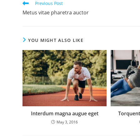
Read
Previous Post
more
Metus vitae pharetra auctor
articles
YOU MIGHT ALSO LIKE
Interdum magna augue eget
Torquent
May 3, 2016