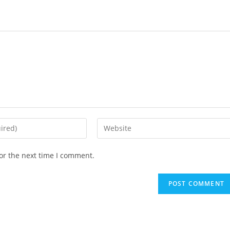
Enter
your
website
or the next time I comment.
URL
(optional)