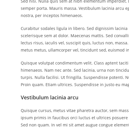
Sed nisi. Nulla quis sem at nibh elementum imperdiet. 
semper porta. Mauris massa. Vestibulum lacinia arcu ege
nostra, per inceptos himenaeos.
Curabitur sodales ligula in libero. Sed dignissim lacini
scelerisque sem at dolor. Maecenas mattis. Sed convallis
lectus risus, iaculis vel, suscipit quis, luctus non, mass
metus metus, ullamcorper vel, tincidunt sed, euismod in
Quisque volutpat condimentum velit. Class aptent taciti
himenaeos. Nam nec ante. Sed lacinia, urna non tincidu
turpis. Nulla facilisi. Ut fringilla. Suspendisse potenti
Proin quam. Etiam ultrices. Suspendisse in justo eu mag
Vestibulum lacinia arcu
Quisque cursus, metus vitae pharetra auctor, sem mas
ipsum primis in faucibus orci luctus et ultrices posuere 
Sed non quam. In vel mi sit amet augue congue elementu