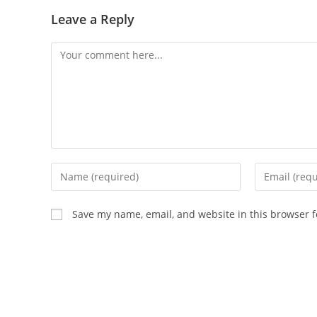
Leave a Reply
Comment
Enter
Enter
your
your
name
email
Save my name, email, and website in this browser f
or
address
username
to
to
comment
comment