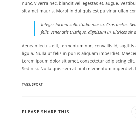
nunc, viverra nec, blandit vel, egestas et, augue. Vestib
sit amet mauris. Morbi in dui quis est pulvinar ullamcorp
Integer lacinia sollicitudin massa. Cras metus. Se
felis, venenatis tristique, dignissim in, ultrices si
Aenean lectus elit, fermentum non, convallis id, sagittis a
ligula. Nulla ut felis in purus aliquam imperdiet. Maecen
Lorem ipsum dolor sit amet, consectetur adipiscing elit
Sed nisi. Nulla quis sem at nibh elementum imperdiet. D
TAGS:
SPORT
SHARE
PLEASE SHARE THIS
THIS
CONTENT