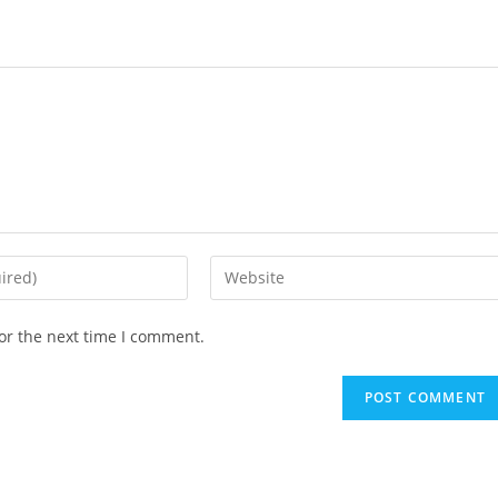
Enter
your
website
or the next time I comment.
URL
(optional)