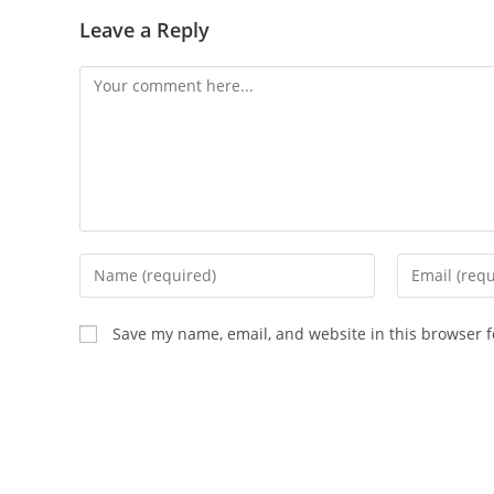
Leave a Reply
Comment
Enter
Enter
your
your
name
email
Save my name, email, and website in this browser f
or
address
username
to
to
comment
comment