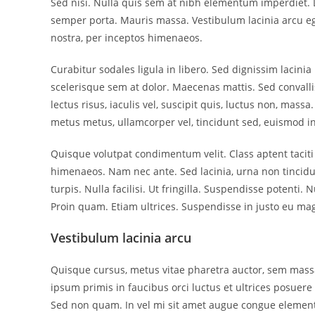
Sed nisi. Nulla quis sem at nibh elementum imperdiet. 
semper porta. Mauris massa. Vestibulum lacinia arcu ege
nostra, per inceptos himenaeos.
Curabitur sodales ligula in libero. Sed dignissim lacini
scelerisque sem at dolor. Maecenas mattis. Sed convallis
lectus risus, iaculis vel, suscipit quis, luctus non, mass
metus metus, ullamcorper vel, tincidunt sed, euismod in
Quisque volutpat condimentum velit. Class aptent taciti
himenaeos. Nam nec ante. Sed lacinia, urna non tincidu
turpis. Nulla facilisi. Ut fringilla. Suspendisse potenti
Proin quam. Etiam ultrices. Suspendisse in justo eu mag
Vestibulum lacinia arcu
Quisque cursus, metus vitae pharetra auctor, sem mas
ipsum primis in faucibus orci luctus et ultrices posuere 
Sed non quam. In vel mi sit amet augue congue elementu