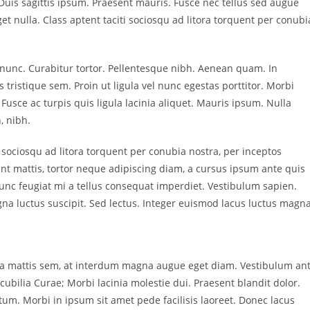
Duis sagittis ipsum. Praesent mauris. Fusce nec tellus sed augue
t nulla. Class aptent taciti sociosqu ad litora torquent per conubi
a nunc. Curabitur tortor. Pellentesque nibh. Aenean quam. In
 tristique sem. Proin ut ligula vel nunc egestas porttitor. Morbi
a. Fusce ac turpis quis ligula lacinia aliquet. Mauris ipsum. Nulla
, nibh.
 sociosqu ad litora torquent per conubia nostra, per inceptos
nt mattis, tortor neque adipiscing diam, a cursus ipsum ante quis
. Nunc feugiat mi a tellus consequat imperdiet. Vestibulum sapien.
na luctus suscipit. Sed lectus. Integer euismod lacus luctus magna
sa mattis sem, at interdum magna augue eget diam. Vestibulum an
cubilia Curae; Morbi lacinia molestie dui. Praesent blandit dolor.
m. Morbi in ipsum sit amet pede facilisis laoreet. Donec lacus