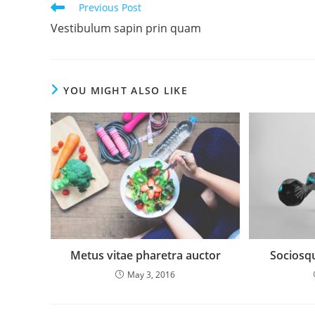
Read
Previous Post
more
Vestibulum sapin prin quam
articles
YOU MIGHT ALSO LIKE
Metus vitae pharetra auctor
Sociosqu
May 3, 2016