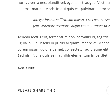
nunc, viverra nec, blandit vel, egestas et, augue. Vestib
sit amet mauris. Morbi in dui quis est pulvinar ullamcorp
Integer lacinia sollicitudin massa. Cras metus. Se
felis, venenatis tristique, dignissim in, ultrices si
Aenean lectus elit, fermentum non, convallis id, sagittis a
ligula. Nulla ut felis in purus aliquam imperdiet. Maecen
Lorem ipsum dolor sit amet, consectetur adipiscing elit
Sed nisi. Nulla quis sem at nibh elementum imperdiet. D
TAGS:
SPORT
SHARE
PLEASE SHARE THIS
THIS
CONTENT