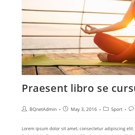
Praesent libro se cur
Post
Post
Post
Pos
BQnetAdmin
May 3, 2016
Sport
author:
published:
category:
co
Lorem ipsum dolor sit amet, consectetur adipiscing elit