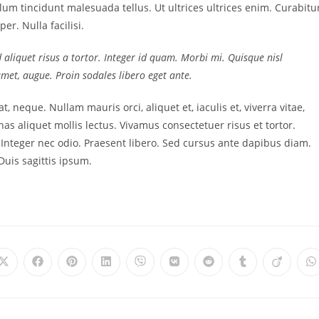
ulum tincidunt malesuada tellus. Ut ultrices ultrices enim. Curabitu
er. Nulla facilisi.
d aliquet risus a tortor. Integer id quam. Morbi mi. Quisque nisl
t amet, augue. Proin sodales libero eget ante.
t, neque. Nullam mauris orci, aliquet et, iaculis et, viverra vitae,
as aliquet mollis lectus. Vivamus consectetuer risus et tortor.
. Integer nec odio. Praesent libero. Sed cursus ante dapibus diam.
uis sagittis ipsum.
Opens
Opens
Opens
Opens
Opens
Opens
Opens
Opens
Opens
O
in
in
in
in
in
in
in
in
in
i
a
a
a
a
a
a
a
a
a
a
new
new
new
new
new
new
new
new
new
n
window
window
window
window
window
window
window
window
window
w