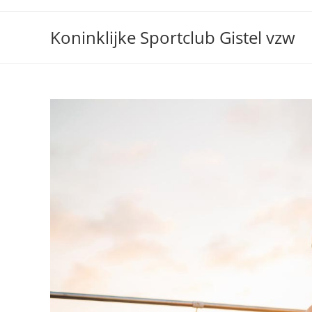
Skip
to
Koninklijke Sportclub Gistel vzw
content